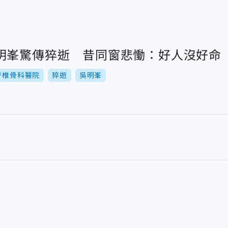
明峯驚傳猝逝 昔同窗悲慟：好人沒好命
脊椎骨科醫院
猝逝
吳明峯