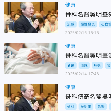
健康
骨科名醫吳明峯
流感
慢性發炎
心血
2025/02/16 15:15
健康
骨科名醫吳明峯
名醫
流感
病逝
吳
2025/02/14 17:46
健康
骨科傳奇名醫吳
骨科
吳明峯
名醫