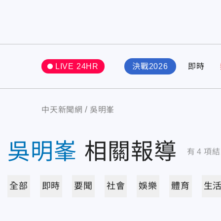
LIVE 24HR
決戰2026
即時
中天新聞網
吳明峯
吳明峯
相關報導
有
4
項結
全部
即時
要聞
社會
娛樂
體育
生