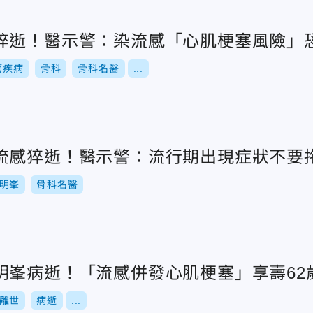
猝逝！醫示警：染流感「心肌梗塞風險」
管疾病
骨科
骨科名醫
...
流感猝逝！醫示警：流行期出現症狀不要
明峯
骨科名醫
明峯病逝！「流感併發心肌梗塞」享壽62
離世
病逝
...