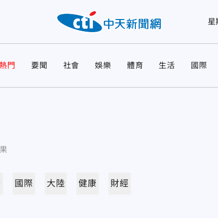
星
熱門
要聞
社會
娛樂
體育
生活
國際
果
活
國際
大陸
健康
財經