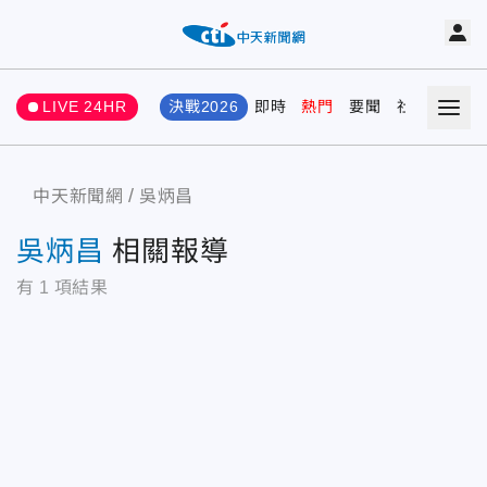
LIVE 24HR
決戰2026
即時
熱門
要聞
社會
娛樂
中天新聞網
吳炳昌
吳炳昌
相關報導
有
1
項結果