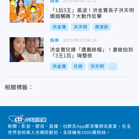
娛樂
2025/06/26 13:11
「1后3王」風波！洪金寶長子洪天明
婚姻觸礁？大動作反擊
洪金寶
洪天明
周家蔚
娛樂
2025/06/25 08:10
洪金寶兒爆「遭戴綠帽」！妻被拍到
「3王1后」嗨整夜
洪金寶
兒媳
洪天明
...
相關標籤：
新聞、影音、節目、直播、社群及App都深獲網友喜愛，在全
世界各地華人亦頗受歡迎，全球擁有2000萬粉絲。