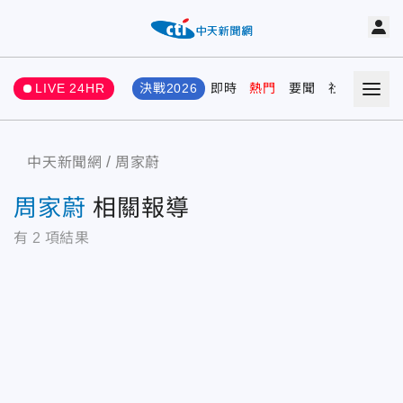
LIVE 24HR
決戰2026
即時
熱門
要聞
社會
娛樂
中天新聞網
周家蔚
周家蔚
相關報導
有
2
項結果