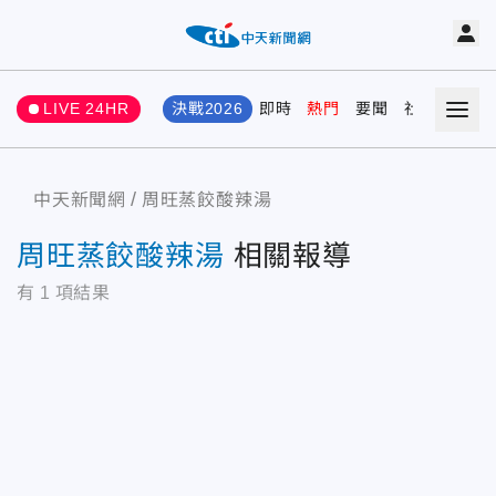
LIVE 24HR
決戰2026
即時
熱門
要聞
社會
娛樂
中天新聞網
周旺蒸餃酸辣湯
周旺蒸餃酸辣湯
相關報導
有
1
項結果