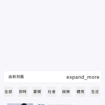
全部
即時
要聞
社會
娛樂
體育
生活