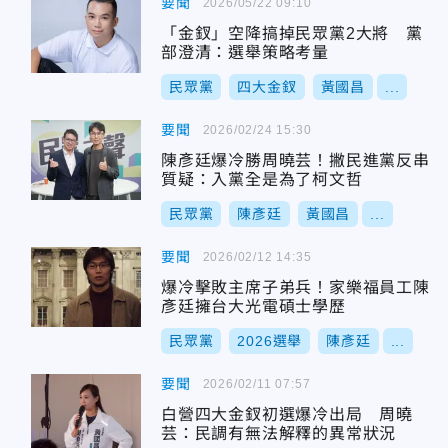
要聞
2026/05/22 09:10
「金釵」空降搞掉民眾黨2大將 黨
部澄清：選舉策略考量
民眾黨
四大金釵
黃國昌
...
要聞
2026/02/24 15:30
陳彥廷爆冷勝周曉芸！撇民進黨反串
質疑：入黨全是為了柯文哲
民眾黨
陳彥廷
黃國昌
...
要聞
2026/02/12 14:35
爆冷擊敗主席子弟兵！家樂福員工陳
彥廷擁台大光電碩士學歷
民眾黨
2026選舉
陳彥廷
...
要聞
2026/02/11 07:57
白營四大金釵初選爆冷出局 周曉
芸：民調有無法解釋的異常狀況