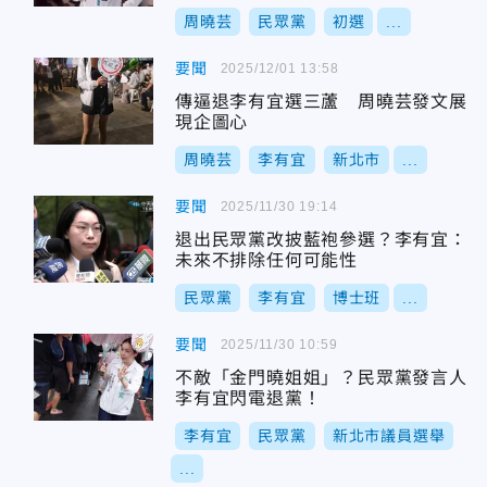
周曉芸
民眾黨
初選
...
要聞
2025/12/01 13:58
傳逼退李有宜選三蘆 周曉芸發文展
現企圖心
周曉芸
李有宜
新北市
...
要聞
2025/11/30 19:14
退出民眾黨改披藍袍參選？李有宜：
未來不排除任何可能性
民眾黨
李有宜
博士班
...
要聞
2025/11/30 10:59
不敵「金門曉姐姐」？民眾黨發言人
李有宜閃電退黨！
李有宜
民眾黨
新北市議員選舉
...