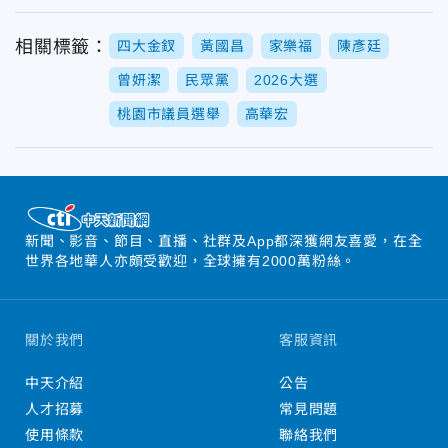
相關標籤：
四大金釵
黃國昌
家樂福
陳彥廷
曾妍潔
民眾黨
2026大選
桃園市議員選舉
高華宏
新聞、影音、節目、直播、社群及App都深獲網友喜愛，在全
世界各地華人亦頗受歡迎，全球擁有2000萬粉絲。
關於我們
客服資訊
中天介紹
公告
人才招募
常見問題
使用條款
聯絡我們