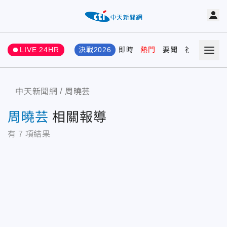
LIVE 24HR
決戰2026
即時
熱門
要聞
社會
娛樂
中天新聞網
周曉芸
周曉芸
相關報導
有
7
項結果