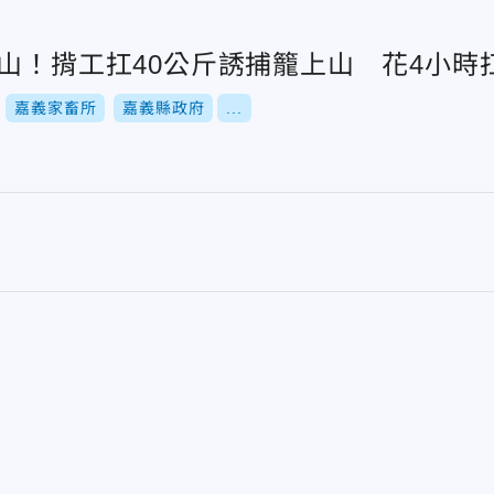
玉山！揹工扛40公斤誘捕籠上山 花4小時
嘉義家畜所
嘉義縣政府
...