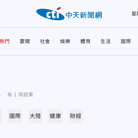
星
熱門
要聞
社會
娛樂
體育
生活
國際
導
有
1
項結果
活
國際
大陸
健康
財經