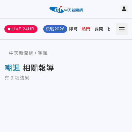
LIVE 24HR
決戰2026
即時
熱門
要聞
社會
娛樂
中天新聞網
嘲諷
嘲諷
相關報導
有
9
項結果