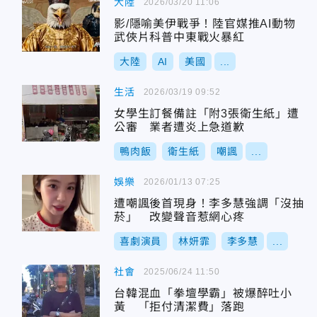
大陸
2026/03/20 11:06
影/隱喻美伊戰爭！陸官媒推AI動物
武俠片科普中東戰火暴紅
大陸
AI
美國
...
生活
2026/03/19 09:52
女學生訂餐備註「附3張衛生紙」遭
公審 業者遭炎上急道歉
鴨肉飯
衛生紙
嘲諷
...
娛樂
2026/01/13 07:25
遭嘲諷後首現身！李多慧強調「沒抽
菸」 改變聲音惹網心疼
喜劇演員
林妍霏
李多慧
...
社會
2025/06/24 11:50
台韓混血「拳壇學霸」被爆醉吐小
黃 「拒付清潔費」落跑