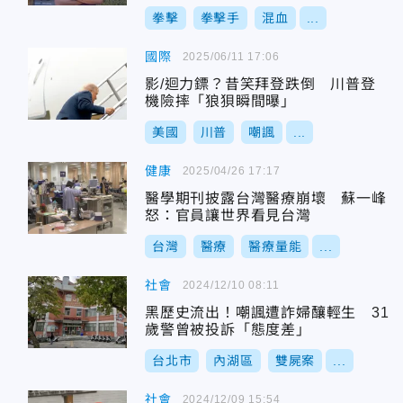
拳擊
拳擊手
混血
...
國際
2025/06/11 17:06
影/迴力鏢？昔笑拜登跌倒 川普登
機險摔「狼狽瞬間曝」
美國
川普
嘲諷
...
健康
2025/04/26 17:17
醫學期刊披露台灣醫療崩壞 蘇一峰
怒：官員讓世界看見台灣
台灣
醫療
醫療量能
...
社會
2024/12/10 08:11
黑歷史流出！嘲諷遭詐婦釀輕生 31
歲警曾被投訴「態度差」
台北市
內湖區
雙屍案
...
社會
2024/12/09 15:54