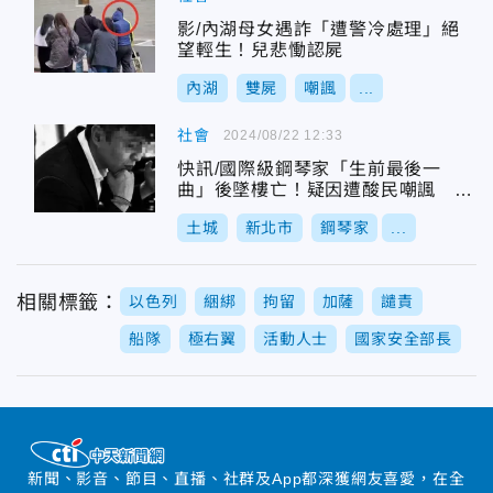
影/內湖母女遇詐「遭警冷處理」絕
望輕生！兒悲慟認屍
內湖
雙屍
嘲諷
...
社會
2024/08/22 12:33
快訊/國際級鋼琴家「生前最後一
曲」後墜樓亡！疑因遭酸民嘲諷
警：已截圖
土城
新北市
鋼琴家
...
相關標籤：
以色列
綑綁
拘留
加薩
譴責
船隊
極右翼
活動人士
國家安全部長
新聞、影音、節目、直播、社群及App都深獲網友喜愛，在全