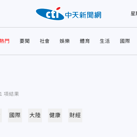
星
熱門
要聞
社會
娛樂
體育
生活
國際
1
項結果
活
國際
大陸
健康
財經