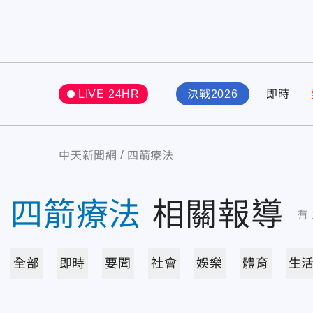
LIVE 24HR
決戰2026
即時
中天新聞網
四箭療法
四箭療法
相關報導
有
全部
即時
要聞
社會
娛樂
體育
生