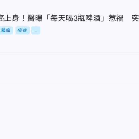
癌上身！醫曝「每天喝3瓶啤酒」惹禍 
腫瘤
癌症
...