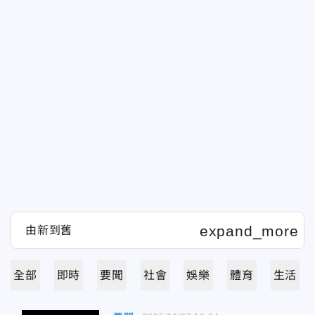
全部
即時
要聞
社會
娛樂
體育
生活