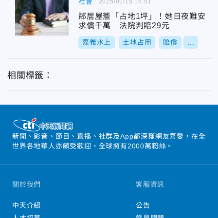
社會
2025/01/15 16:51
鄰居屋簷「占地1坪」！她日夜難安
求償千萬 法院判賠29元
嘉義水上
土地占用
賠償
...
相關標籤：
新聞、影音、節目、直播、社群及App都深獲網友喜愛，在全
世界各地華人亦頗受歡迎，全球擁有2000萬粉絲。
關於我們
客服資訊
中天介紹
公告