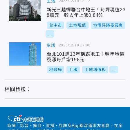
生活
2025/12/19 18:12
新光三越蟬聯台中地王！每坪現值23
8萬元 較去年上漲0.84%
台中市
土地現值
地價評議委員會
...
生活
2025/12/19 17:00
台北101連13年稱霸地王！明年地價
稅漲每戶增198元
地政局
上漲
土地增值稅
...
相關標籤：
新聞、影音、節目、直播、社群及App都深獲網友喜愛，在全