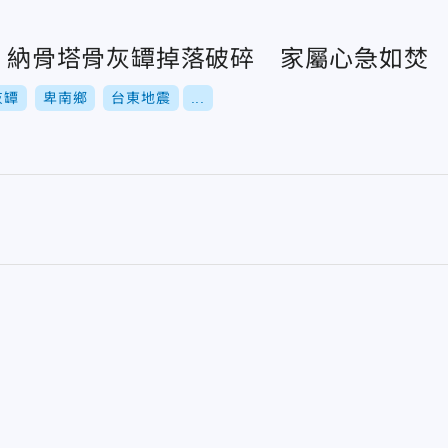
震！納骨塔骨灰罈掉落破碎 家屬心急如焚
灰罈
卑南鄉
台東地震
...