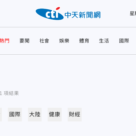
星
熱門
要聞
社會
娛樂
體育
生活
國際
1
項結果
活
國際
大陸
健康
財經