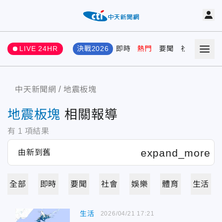
LIVE 24HR
決戰2026
即時
熱門
要聞
社會
娛樂
中天新聞網
地震板塊
地震板塊
相關報導
有
1
項結果
全部
即時
要聞
社會
娛樂
體育
生活
生活
2026/04/21 17:21