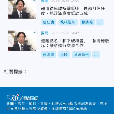
要聞
2025/05/26 12:00
賴清德民調持續低迷 連兩月信任
度、執政滿意度低於五成
信任度
執政週年
賴清德
...
要聞
2025/05/20 14:47
遭陸點名「和平破壞者」 賴清德駁
斥：樂意進行交流合作
賴清德
大陸
台海戰爭
...
相關標籤：
新聞、影音、節目、直播、社群及App都深獲網友喜愛，在全
世界各地華人亦頗受歡迎，全球擁有2000萬粉絲。