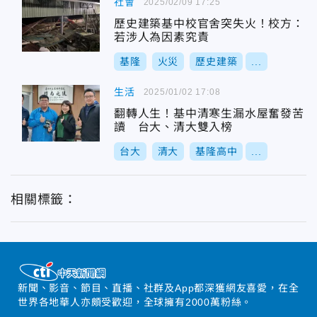
社會
2025/02/09 17:25
歷史建築基中校官舍突失火！校方：
若涉人為因素究責
基隆
火災
歷史建築
...
生活
2025/01/02 17:08
翻轉人生！基中清寒生漏水屋奮發苦
讀 台大、清大雙入榜
台大
清大
基隆高中
...
相關標籤：
新聞、影音、節目、直播、社群及App都深獲網友喜愛，在全
世界各地華人亦頗受歡迎，全球擁有2000萬粉絲。