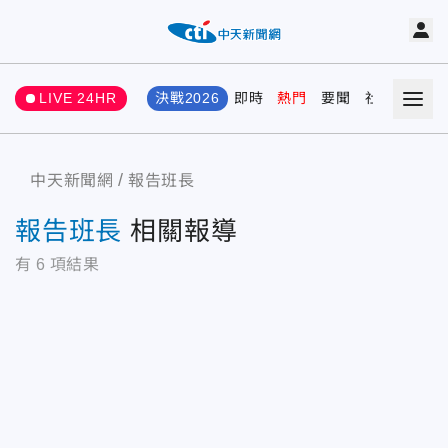
LIVE 24HR
決戰2026
即時
熱門
要聞
社會
娛樂
中天新聞網
報告班長
報告班長
相關報導
有
6
項結果