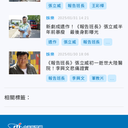
張立威
報告班長
王彩樺
娛樂
2025/01/31 14:21
新劇成遺作！《報告班長》張立威半
年前暴瘦 最後身影曝光
遺作
張立威
報告班長
...
娛樂
2025/01/30 18:06
《報告班長》張立威初一逝世大陸醫
院！李興文悲痛證實
報告班長
李興文
軍教片
...
相關標籤：