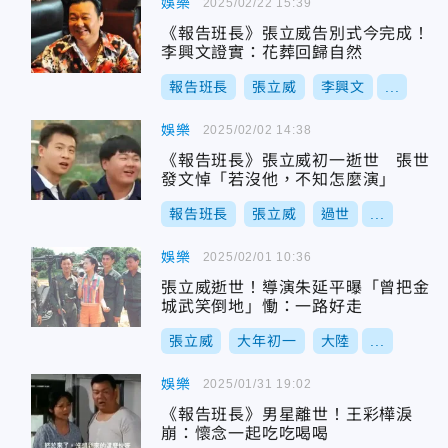
娛樂
2025/02/22 15:39
《報告班長》張立威告別式今完成！
李興文證實：花葬回歸自然
報告班長
張立威
李興文
...
娛樂
2025/02/02 14:38
《報告班長》張立威初一逝世 張世
發文悼「若沒他，不知怎麼演」
報告班長
張立威
過世
...
娛樂
2025/02/01 10:36
張立威逝世！導演朱延平曝「曾把金
城武笑倒地」慟：一路好走
張立威
大年初一
大陸
...
娛樂
2025/01/31 19:02
《報告班長》男星離世！王彩樺淚
崩：懷念一起吃吃喝喝