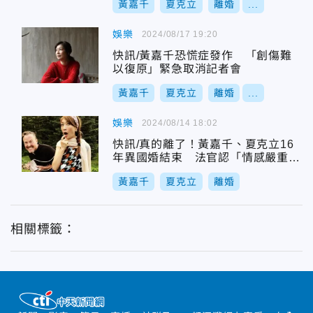
黃嘉千
夏克立
離婚
...
娛樂
2024/08/17 19:20
快訊/黃嘉千恐慌症發作 「創傷難
以復原」緊急取消記者會
黃嘉千
夏克立
離婚
...
娛樂
2024/08/14 18:02
快訊/真的離了！黃嘉千、夏克立16
年異國婚結束 法官認「情感嚴重破
裂」
黃嘉千
夏克立
離婚
相關標籤：