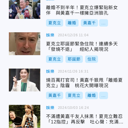
離婚不到半年！夏克立爆緊貼新女
伴 與黃嘉千一樣擁亞洲臉孔
夏克立
離婚
黃嘉千
...
娛樂
2024/12/26 11:04
夏克立耶誕節緊急住院！連續多天
「發燒不退」 經紀人揭現況
夏克立
耶誕節
住院
娛樂
2024/11/26 16:31
燒百萬打官司！黃嘉千狠甩「離婚夏
克立」陰霾 桃花大開曝現況
黃嘉千
夏克立
離婚
...
娛樂
2024/10/03 16:24
不滿遭黃嘉千友人抹黑！夏克立難忍
「12指控」再反擊 吐心聲：充滿創
傷