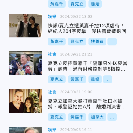
黃嘉千
夏克立
離婚
娛樂
2024/09/22 13:02
快訊/夏克立遭黃嘉千控12項虐待！
經紀人204字反擊 曝扶養費遭退回
黃嘉千
夏克立
扶養費
...
社會
2024/09/21 21:21
夏克立反控黃嘉千「隔離只外送麥當
勞」虐待！過苛財務控制等8指控
法官打臉
夏克立
黃嘉千
離婚
...
社會
2024/09/21 19:00
夏克立加拿大暴打黃嘉千吐口水被
捕、報警誣她拍A片…離婚判決書12
指控曝光
夏克立
黃嘉千
加拿大
...
娛樂
2024/09/03 16:11