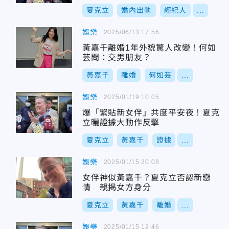
夏克立
婚內出軌
經紀人
...
娛樂
2025/06/13 17:56
黃嘉千離婚1年外貌驚人改變！何如
芸問：交男朋友？
黃嘉千
離婚
何如芸
...
娛樂
2025/01/19 10:05
爆「緊貼新女伴」共度平安夜！夏克
立曬證據大動作反擊
夏克立
黃嘉千
證據
...
娛樂
2025/01/15 20:08
女伴神似黃嘉千？夏克立否認新戀
情 親揭女方身分
夏克立
黃嘉千
離婚
...
娛樂
2025/01/15 12:46