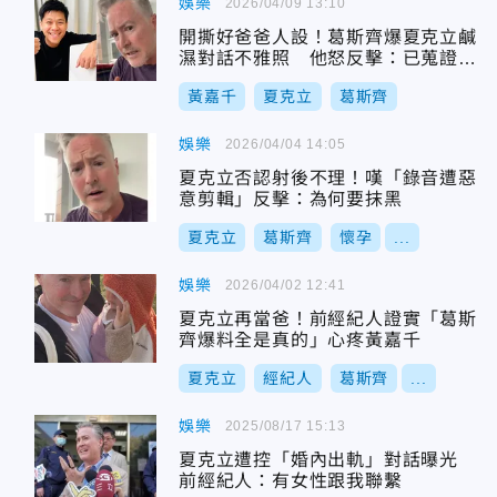
娛樂
2026/04/09 13:10
開撕好爸爸人設！葛斯齊爆夏克立鹹
濕對話不雅照 他怒反擊：已蒐證交
給警方
黃嘉千
夏克立
葛斯齊
娛樂
2026/04/04 14:05
夏克立否認射後不理！嘆「錄音遭惡
意剪輯」反擊：為何要抹黑
夏克立
葛斯齊
懷孕
...
娛樂
2026/04/02 12:41
夏克立再當爸！前經紀人證實「葛斯
齊爆料全是真的」心疼黃嘉千
夏克立
經紀人
葛斯齊
...
娛樂
2025/08/17 15:13
夏克立遭控「婚內出軌」對話曝光
前經紀人：有女性跟我聯繫