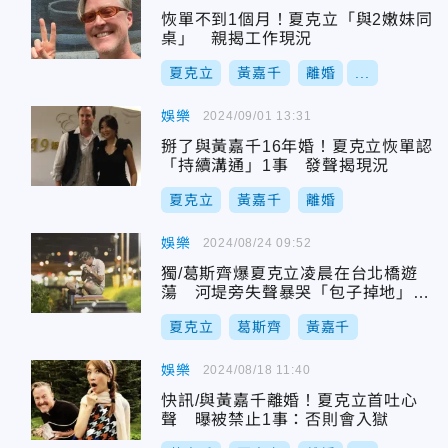
恢單不到1個月！夏克立「與2嫩妹同
桌」 親揭工作現況
夏克立
黃嘉千
離婚
...
娛樂
2024/09/01 13:31
掰了與黃嘉千16年婚！夏克立恢單認
「持續溝通」1事 發聲揭現況
夏克立
黃嘉千
離婚
娛樂
2024/08/24 09:52
獨/葛斯齊爆夏克立凌晨在台北橋遊
蕩 河堤旁失聲暴哭「包子掉地」慘
況曝光
夏克立
葛斯齊
黃嘉千
娛樂
2024/08/18 11:40
快訊/與黃嘉千離婚！夏克立首吐心
聲 曝被禁止1事：否則會入獄