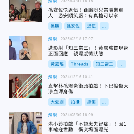
娛樂
2025/04/01 16:15
孫安佐快退伍！孫鵬盼兒當職業軍
人 游安順笑虧：有真槍可以拿
孫鵬
孫安佐
退伍
...
娛樂
2025/02/18 17:07
遭影射「知三當三」！黃露瑤首現身
正面回應 親曝感情狀態
黃露瑤
Threads
知三當三
...
娛樂
2024/12/16 10:41
直擊林孫煜豪街頭拍戲！下巴擦傷大
滲血渾身傷
大愛劇
拍攝
擦傷
...
娛樂
2024/08/09 18:09
洪小鈴拍戲「不認患失智症」！因1
事嗆寇世勳 衝突場面曝光