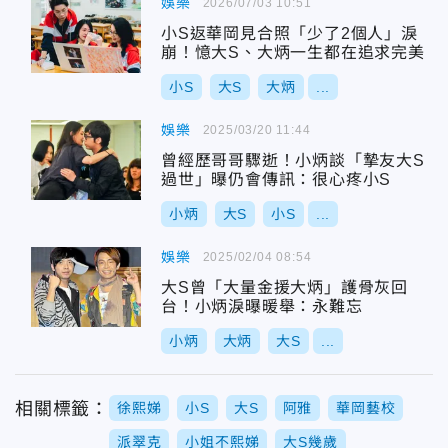
娛樂
2026/07/03 10:51
小S返華岡見合照「少了2個人」淚
崩！憶大S、大炳一生都在追求完美
小S
大S
大炳
...
娛樂
2025/03/20 11:44
曾經歷哥哥驟逝！小炳談「摯友大S
過世」曝仍會傳訊：很心疼小S
小炳
大S
小S
...
娛樂
2025/02/04 08:54
大S曾「大量金援大炳」護骨灰回
台！小炳淚曝暖舉：永難忘
小炳
大炳
大S
...
相關標籤：
徐熙娣
小S
大S
阿雅
華岡藝校
派翠克
小姐不熙娣
大S幾歲