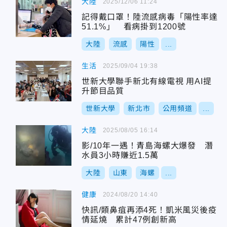
大陸
2025/12/06 11:24
記得戴口罩！陸流感病毒「陽性率達
51.1%」 看病掛到1200號
大陸
流感
陽性
...
生活
2025/09/04 19:38
世新大學聯手新北有線電視 用AI提
升節目品質
世新大學
新北市
公用頻道
...
大陸
2025/08/05 16:14
影/10年一遇！青島海螺大爆發 潛
水員3小時賺近1.5萬
大陸
山東
海螺
...
健康
2024/08/20 14:40
快訊/類鼻疽再添4死！凱米風災後疫
情延燒 累計47例創新高