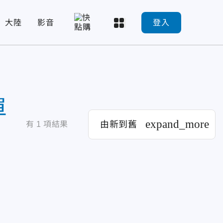
大陸
影音
登入
單
expand_more
由新到舊
有
1
項結果