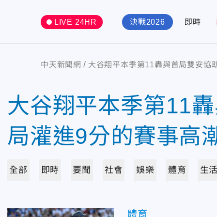
LIVE 24HR
決戰2026
即時
中天新聞網
大谷翔平本季第11轟與首局雙安協
大谷翔平本季第11
局灌進9分的賽事高
全部
即時
要聞
社會
娛樂
體育
生
體育