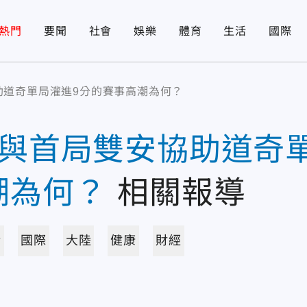
熱門
要聞
社會
娛樂
體育
生活
國際
助道奇單局灌進9分的賽事高潮為何？
轟與首局雙安協助道奇
潮為何？
相關報導
活
國際
大陸
健康
財經