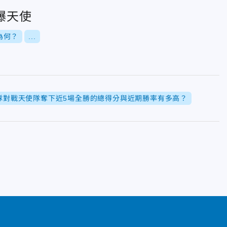
爆天使
為何？
...
隊對戰天使隊奪下近5場全勝的總得分與近期勝率有多高？