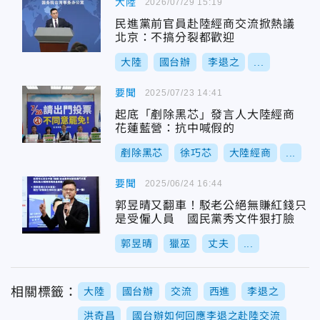
大陸
2026/07/29 15:19
民進黨前官員赴陸經商交流掀熱議
北京：不搞分裂都歡迎
大陸
國台辦
李退之
...
要聞
2025/07/23 14:41
起底「剷除黑芯」發言人大陸經商
花蓮藍營：抗中喊假的
剷除黑芯
徐巧芯
大陸經商
...
要聞
2025/06/24 16:44
郭昱晴又翻車！駁老公絕無賺紅錢只
是受僱人員 國民黨秀文件狠打臉
郭昱晴
獵巫
丈夫
...
相關標籤：
大陸
國台辦
交流
西進
李退之
洪奇昌
國台辦如何回應李退之赴陸交流