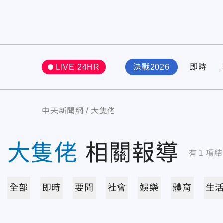
LIVE 24HR
決戰2026
即時
中天新聞網
大隻佬
大隻佬
相關報導
有
1
項結
全部
即時
要聞
社會
娛樂
體育
生