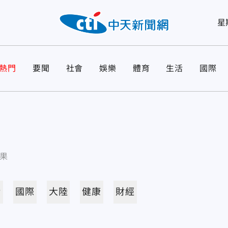
星
熱門
要聞
社會
娛樂
體育
生活
國際
果
活
國際
大陸
健康
財經