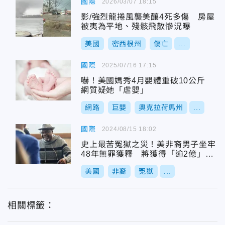
國際
2026/03/07 18:15
影/強烈龍捲風襲美釀4死多傷 房屋
被夷為平地、殘骸飛散慘況曝
美國
密西根州
傷亡
...
國際
2025/07/16 17:15
嚇！美國媽秀4月嬰體重破10公斤
網質疑她「虐嬰」
網路
巨嬰
奧克拉荷馬州
...
國際
2024/08/15 18:02
史上最苦冤獄之災！美非裔男子坐牢
48年無罪獲釋 將獲得「逾2億」和
解金
美國
非裔
冤獄
...
相關標籤：