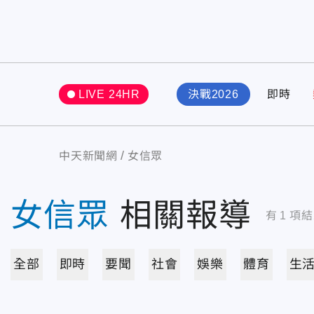
LIVE 24HR
決戰2026
即時
中天新聞網
女信眾
女信眾
相關報導
有
1
項結
全部
即時
要聞
社會
娛樂
體育
生