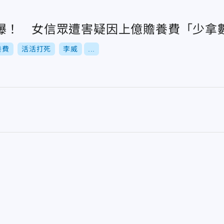
曝！ 女信眾遭害疑因上億贍養費「少拿
養費
活活打死
李威
...