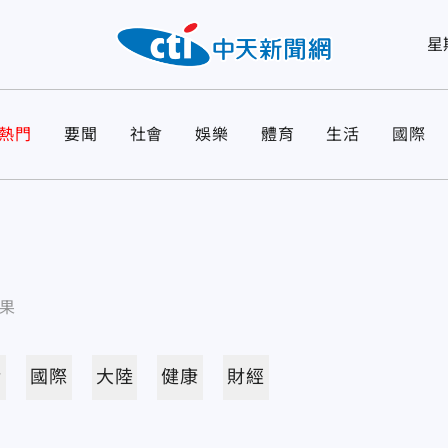
星
熱門
要聞
社會
娛樂
體育
生活
國際
果
活
國際
大陸
健康
財經