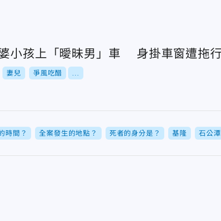
老婆小孩上「曖昧男」車 身掛車窗遭拖行2
妻兒
爭風吃醋
...
的時間？
全案發生的地點？
死者的身分是？
基隆
石公潭