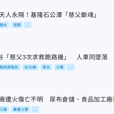
兒天人永隔！基隆石公潭「慈父斷魂」
戲水
溺斃
...
谷「慈父3次求救跪路邊」 人車同墜落
公路桃源路段
台20線
墜谷
父親
...
工廠遭火傷亡不明 尿布倉儲、食品加工廠
工廠
嚴重火警
...