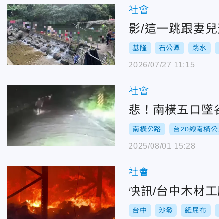
社會
影/這一跳跟妻
基隆
石公潭
跳水
2026/07/27 11:15
社會
悲！南橫五口墜
南橫公路
台20線南橫
2025/08/01 15:28
社會
快訊/台中木材
台中
沙發
紙尿布