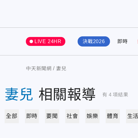
LIVE 24HR
決戰2026
即時
中天新聞網
妻兒
妻兒
相關報導
有
4
項結果
全部
即時
要聞
社會
娛樂
體育
生