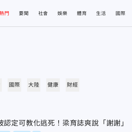
熱門
要聞
社會
娛樂
體育
生活
國際
活
國際
大陸
健康
財經
被認定可教化逃死！梁育誌爽說「謝謝」