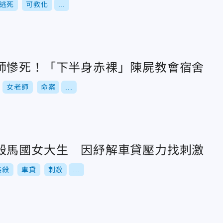
逃死
可教化
...
師慘死！「下半身赤裸」陳屍教會宿舍
女老師
命案
...
殺馬國女大生 因紓解車貸壓力找刺激
姦殺
車貸
刺激
...