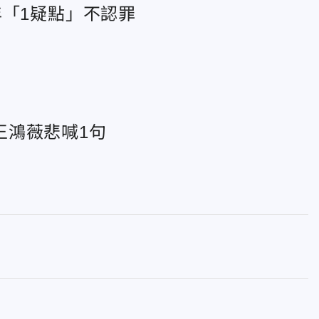
年「1疑點」不認罪
王鴻薇悲喊1句