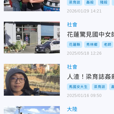
梁育誌
姦殺
殘殺
2026/01/29 14:21
社會
花蓮驚見國中女
花蓮縣
秀林鄉
老師
2025/05/18 12:26
社會
人渣！梁育誌姦
馬國女大生
梁育誌
2025/01/16 09:50
大陸