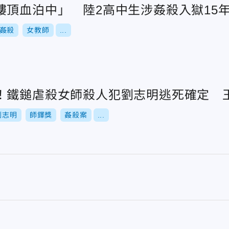
樓頂血泊中」 陸2高中生涉姦殺入獄15
姦殺
女教師
...
！鐵鎚虐殺女師殺人犯劉志明逃死確定 
劉志明
師鐸獎
姦殺案
...