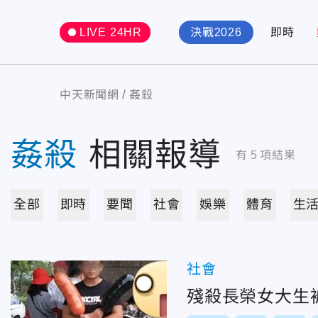
LIVE 24HR
決戰2026
即時
中天新聞網
姦殺
姦殺
相關報導
有
5
項結果
全部
即時
要聞
社會
娛樂
體育
生
社會
殘殺長榮女大生