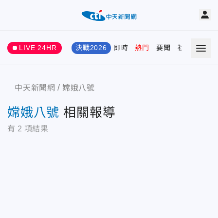
LIVE 24HR
決戰2026
即時
熱門
要聞
社會
娛樂
中天新聞網
嫦娥八號
嫦娥八號
相關報導
有
2
項結果