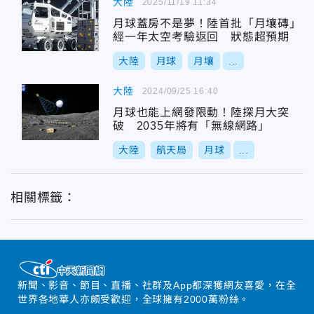
大陸
2025/11/19 11:34
月球蓋房不是夢！陸首批「月壤磚」
經一年太空考驗返回 狀態超預期
大陸
月球
月壤
...
大陸
2024/09/25 16:40
月球也能上網發限動！陸探月大突
破 2035年將有「無線網路」
大陸
航天局
月球
...
相關標籤：
新聞、影音、節目、直播、社群及App都深獲網友喜愛，在全
世界各地華人亦頗受歡迎，全球擁有2000萬粉絲。