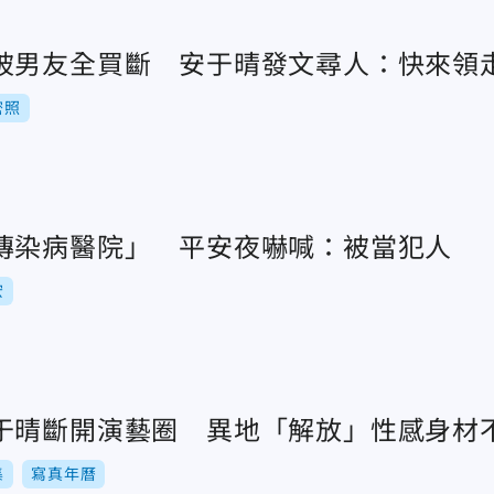
被男友全買斷 安于晴發文尋人：快來領
密照
傳染病醫院」 平安夜嚇喊：被當犯人
宏
于晴斷開演藝圈 異地「解放」性感身材
集
寫真年曆