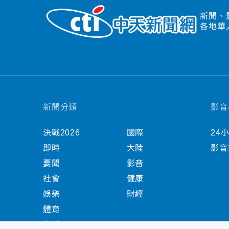
新聞、
各地華
新聞分類
影音
決戰2026
國際
24
即時
大陸
影音
要聞
影音
社會
健康
娛樂
財經
體育
生活