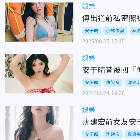
娛樂
傳出道前私密照
安于晴
小林依晨
私
2025/08/25 17:45
娛樂
安于晴昔被關「
安于晴
傳染病
沈建
2024/12/24 19:38
娛樂
沈建宏前女友安
安于晴
沈建宏
寫真