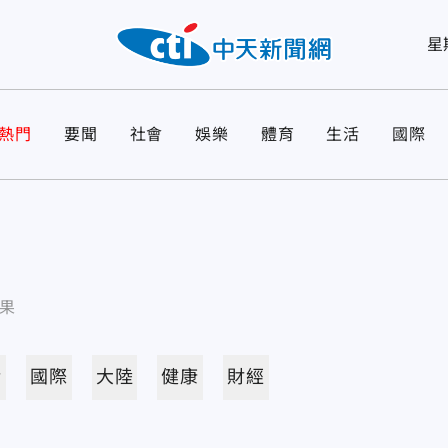
星
熱門
要聞
社會
娛樂
體育
生活
國際
果
活
國際
大陸
健康
財經