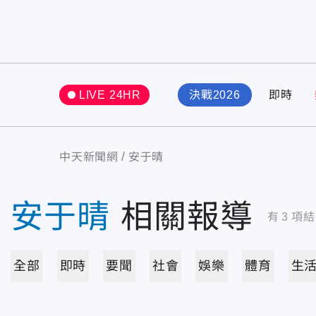
LIVE 24HR
決戰2026
即時
中天新聞網
安于晴
安于晴
相關報導
有
3
項結
全部
即時
要聞
社會
娛樂
體育
生