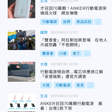
生活
2025/09/14 12:44
才召回70萬顆！ANKER行動電源突
燒成火球 網友嚇傻
行動電源
自燃
商品召回
...
國際
2025/08/15 12:57
「雙普會」阿拉斯加將登場 在地人
示威怒轟「不抱期待」
雙普會
川普
普丁
...
大陸
2025/07/01 10:03
行動電源頻自燃…電芯供應商江蘇
「安普瑞斯」遭官方調查
大陸
行動電源
安克
...
生活
2025/06/24 12:46
ANKER召回70萬顆行動電源 展
碁：台灣1款下架