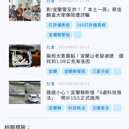
社會
2025/10/17 12:56
影/宜蘭警反詐！「 本土一哥」蔡佳
麟當大使爆險遭詐騙
打詐儀表板
165打詐儀表板
宜蘭縣警局
...
社會
2024/09/17 18:07
扁柏太香露餡！宜蘭山老鼠被逮 還
找到1.08公克海洛因
宜蘭
宜蘭縣警局
三星分局
...
社會
2024/08/28 08:24
路過小心！宜蘭縣新增「6處科技執
法」 預計10/1正式啟用
宜蘭縣
科技執法
交通安全
...
相關標籤：