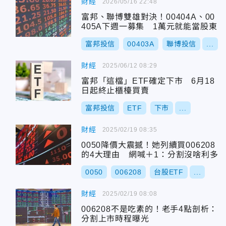
財經
2026/05/16 22:48
富邦、聯博雙雄對決！00404A、00
405A下週一募集 1萬元就能當股東
富邦投信
00403A
聯博投信
...
財經
2025/06/12 08:29
富邦「這檔」ETF確定下市 6月18
日起終止櫃檯買賣
富邦投信
ETF
下市
...
財經
2025/02/19 08:35
0050降價大震撼！她列續買006208
的4大理由 網喊＋1：分割沒啥利多
0050
006208
台股ETF
...
財經
2025/02/19 08:08
006208不是吃素的！老手4點剖析：
分割上市時程曝光