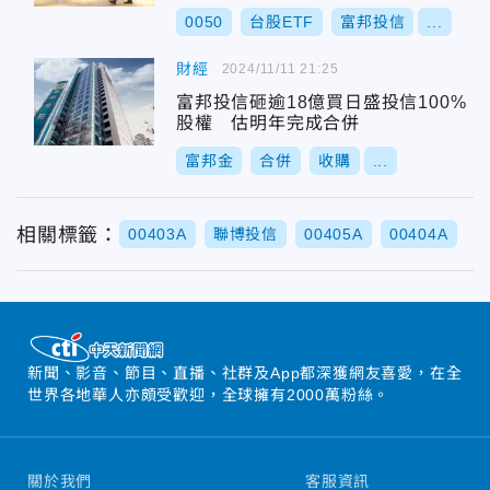
0050
台股ETF
富邦投信
...
財經
2024/11/11 21:25
富邦投信砸逾18億買日盛投信100%
股權 估明年完成合併
富邦金
合併
收購
...
相關標籤：
00403A
聯博投信
00405A
00404A
新聞、影音、節目、直播、社群及App都深獲網友喜愛，在全
世界各地華人亦頗受歡迎，全球擁有2000萬粉絲。
關於我們
客服資訊