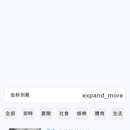
全部
即時
要聞
社會
娛樂
體育
生活