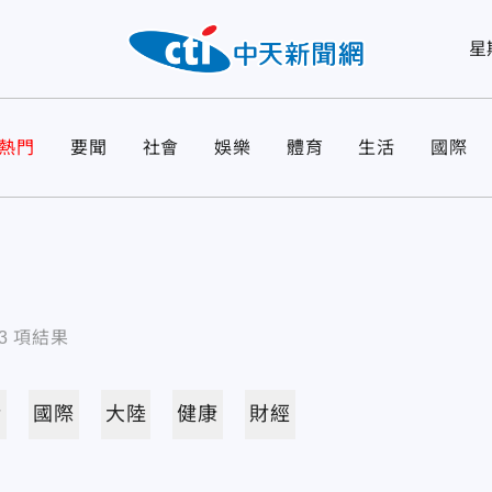
星
熱門
要聞
社會
娛樂
體育
生活
國際
3
項結果
活
國際
大陸
健康
財經