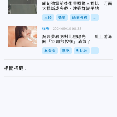
緬甸強震前後衛星照驚人對比！河面
大橋斷成多截、建築群變平地
大陸
衛星
緬甸強震
...
娛樂
2024/09/10 08:33
吳夢夢暴肥對比照曝光！ 肚上游泳
圈「12周飲控後」消氣了
吳夢夢
暴肥
對比照
...
相關標籤：