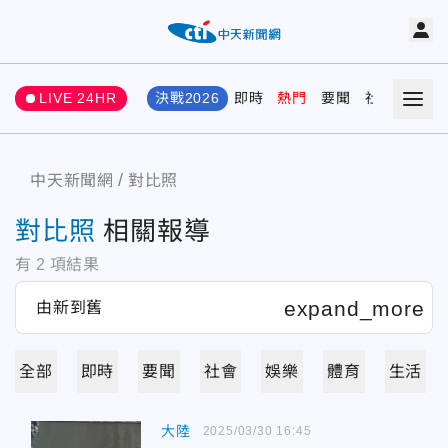
LIVE 24HR
決戰2026
即時
熱門
要聞
社會
娛樂
中天新聞網
對比照
對比照
相關報導
有
2
項結果
全部
即時
要聞
社會
娛樂
體育
生活
大陸
2025/03/30 16:45