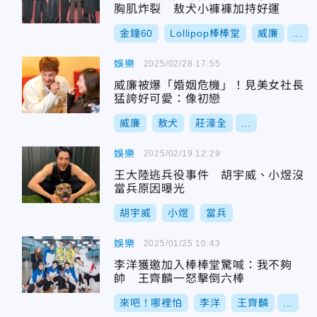
胸肌炸裂 敖犬小褲褲加持好運
金鐘60
Lollipop棒棒堂
威廉
...
娛樂
2025/02/28 17:55
威廉被爆「婚姻危機」！見美女社長
猛誇好可愛：像初戀
威廉
敖犬
莊濠全
...
娛樂
2025/02/19 12:29
王大陸逃兵役事件 胡宇威、小煜沒
當兵原因曝光
胡宇威
小煜
當兵
娛樂
2025/01/25 10:43
李洋獲邀加入棒棒堂驚喊：我不夠
帥 王齊麟一怒擊倒六棒
來吧！哪裡怕
李洋
王齊麟
...