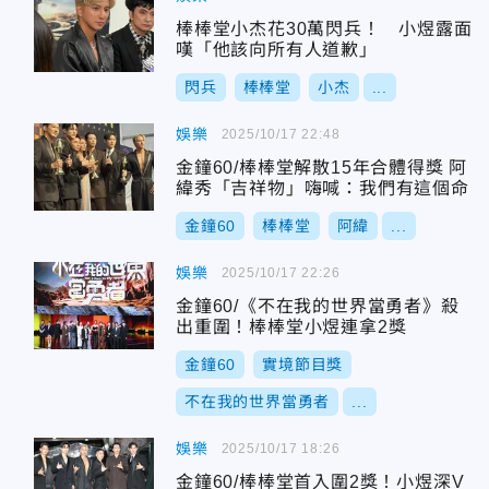
棒棒堂小杰花30萬閃兵！ 小煜露面
嘆「他該向所有人道歉」
閃兵
棒棒堂
小杰
...
娛樂
2025/10/17 22:48
金鐘60/棒棒堂解散15年合體得獎 阿
緯秀「吉祥物」嗨喊：我們有這個命
金鐘60
棒棒堂
阿緯
...
娛樂
2025/10/17 22:26
金鐘60/《不在我的世界當勇者》殺
出重圍！棒棒堂小煜連拿2獎
金鐘60
實境節目獎
不在我的世界當勇者
...
娛樂
2025/10/17 18:26
金鐘60/棒棒堂首入圍2獎！小煜深V