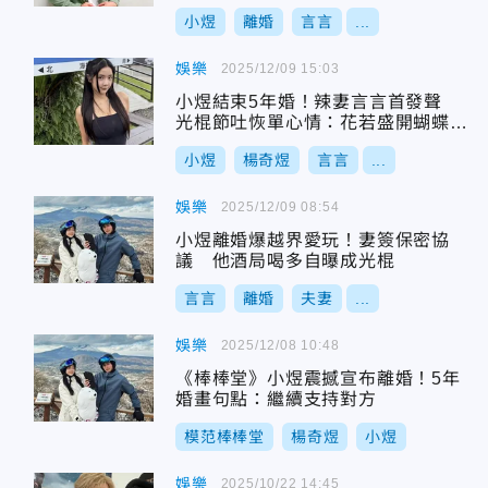
小煜
離婚
言言
...
娛樂
2025/12/09 15:03
小煜結束5年婚！辣妻言言首發聲
光棍節吐恢單心情：花若盛開蝴蝶自
來
小煜
楊奇煜
言言
...
娛樂
2025/12/09 08:54
小煜離婚爆越界愛玩！妻簽保密協
議 他酒局喝多自曝成光棍
言言
離婚
夫妻
...
娛樂
2025/12/08 10:48
《棒棒堂》小煜震撼宣布離婚！5年
婚畫句點：繼續支持對方
模范棒棒堂
楊奇煜
小煜
娛樂
2025/10/22 14:45