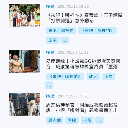
娛樂
2025/01/10 18:32
《來吧！哪裡怕》泰荒謬！王子體驗
「打臉開運」意外動怒
來吧！哪裡怕
《來吧！哪裡怕》
王子
...
娛樂
2025/01/03 11:38
尺度邊緣！小煜露GG挑戰露天泰國
浴 威廉驚傳被棒棒堂成員「壓落
底」
《來吧！哪裡怕》
敖犬
小煜
...
娛樂
2024/12/21 15:21
周杰倫神預言！阿緯絲襪套頭超荒
唐 小煜「嘴對嘴」親密畫面流出
周杰倫
阿緯
小煜
...