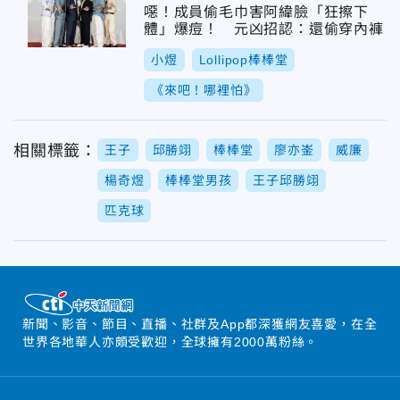
噁！成員偷毛巾害阿緯臉「狂擦下
體」爆痘！ 元凶招認：還偷穿內褲
小煜
Lollipop棒棒堂
《來吧！哪裡怕》
相關標籤：
王子
邱勝翊
棒棒堂
廖亦崟
威廉
楊奇煜
棒棒堂男孩
王子邱勝翊
匹克球
新聞、影音、節目、直播、社群及App都深獲網友喜愛，在全
世界各地華人亦頗受歡迎，全球擁有2000萬粉絲。