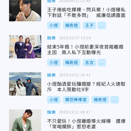
娛樂
2026/05/11 22:46
王子捲偷吃粿粿、閃兵案！小煜曝私
下對話「不敢多問」 威廉低調露面
小煜
楊奇煜
王子
...
娛樂
2025/12/27 15:04
結束5年婚！小煜前妻深夜首揭離婚
主因 兩人私下互動曝光
小煜
楊奇煜
言言
...
娛樂
2025/12/11 10:41
小煜酗酒愛玩釀婚變？經紀人火速駁
斥 本人限動吐9字
小煜
模范棒棒堂
楊奇煜
...
娛樂
2025/12/11 08:47
不只愛玩！小煜離婚導火線曝 遭爆
「常喝爛醉」惹怒老婆