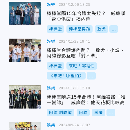
娛樂
2024/12/06 18:25
棒棒堂隔15年合體太失控？ 威廉嘆
「身心俱疲」揭內幕
棒棒堂
棒棒堂男孩
敖犬
...
娛樂
2024/11/28 19:41
棒棒堂合體爆內鬨？ 敖犬、小煜、
阿緯錄影互嗆「射不準」
棒棒堂
來吧！哪裡怕
《來吧！哪裡怕》
...
娛樂
2024/11/20 12:18
棒棒堂睽違15年合體！阿緯被讚「唯
一變帥」 威廉虧：他天花板比較高
阿緯 劉峻緯
阿緯
威廉
...
娛樂
2024/09/24 18:07