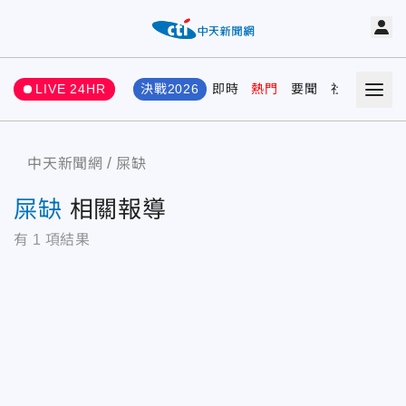
LIVE 24HR
決戰2026
即時
熱門
要聞
社會
娛樂
中天新聞網
屎缺
屎缺
相關報導
有
1
項結果