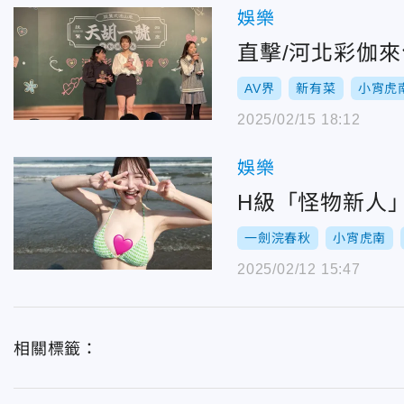
娛樂
直擊/河北彩伽
AV界
新有菜
小宵虎
2025/02/15 18:12
娛樂
H級「怪物新人
一劍浣春秋
小宵虎南
2025/02/12 15:47
相關標籤：