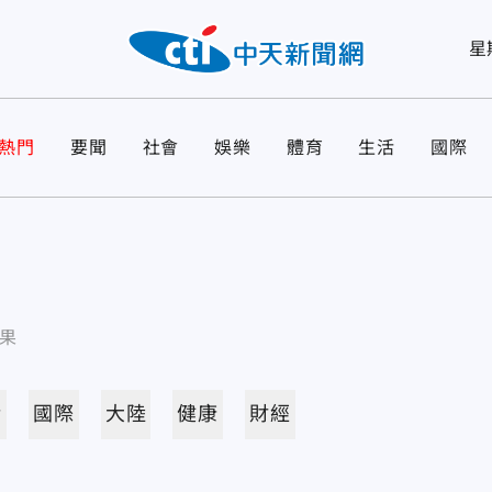
星
熱門
要聞
社會
娛樂
體育
生活
國際
果
活
國際
大陸
健康
財經