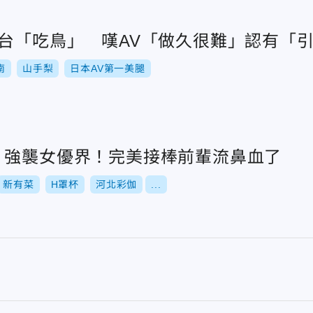
來台「吃鳥」 嘆AV「做久很難」認有「
南
山手梨
日本AV第一美腿
」強襲女優界！完美接棒前輩流鼻血了
新有菜
H罩杯
河北彩伽
...