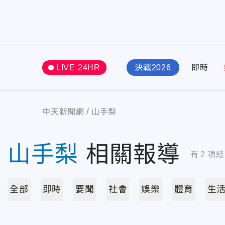
LIVE 24HR
決戰2026
即時
中天新聞網
山手梨
山手梨
相關報導
有
2
項結
全部
即時
要聞
社會
娛樂
體育
生