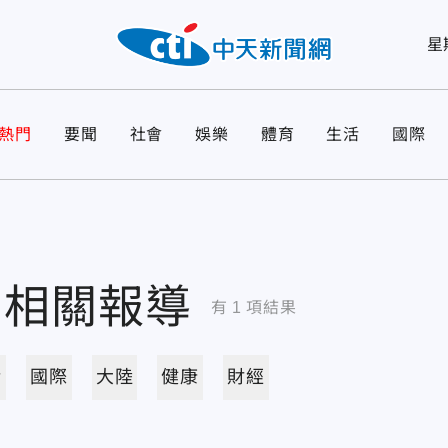
星
熱門
要聞
社會
娛樂
體育
生活
國際
相關報導
有
1
項結果
活
國際
大陸
健康
財經