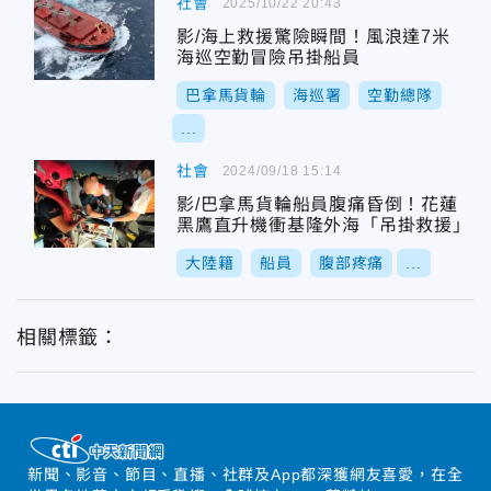
社會
2025/10/22 20:43
影/海上救援驚險瞬間！風浪達7米
海巡空勤冒險吊掛船員
巴拿馬貨輪
海巡署
空勤總隊
...
社會
2024/09/18 15:14
影/巴拿馬貨輪船員腹痛昏倒！花蓮
黑鷹直升機衝基隆外海「吊掛救援」
大陸籍
船員
腹部疼痛
...
相關標籤：
新聞、影音、節目、直播、社群及App都深獲網友喜愛，在全