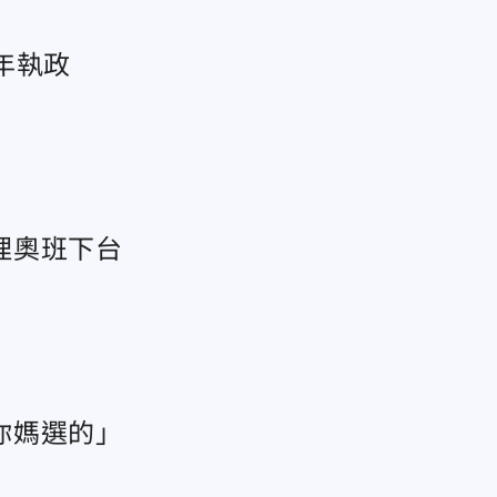
年執政
理奧班下台
你媽選的」