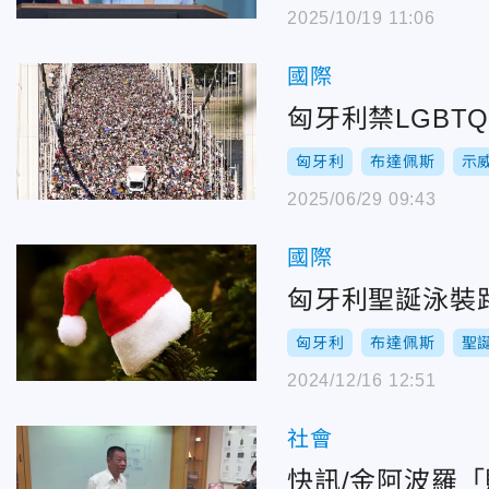
2025/10/19 11:06
國際
匈牙利禁LGB
匈牙利
布達佩斯
示
2025/06/29 09:43
國際
匈牙利聖誕泳裝
匈牙利
布達佩斯
聖
2024/12/16 12:51
社會
快訊/金阿波羅「