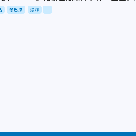
站
黎巴嫩
爆炸
...