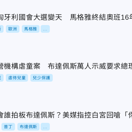
匈牙利國會大選變天 馬格雅終結奧班16
斯
歐洲
馬格雅
...
營機構虐童案 布達佩斯萬人示威要求總
威
虐待兒童
兒少保護
會誰拍板布達佩斯？美媒指控白宮回嗆「
普丁
布達佩斯
...