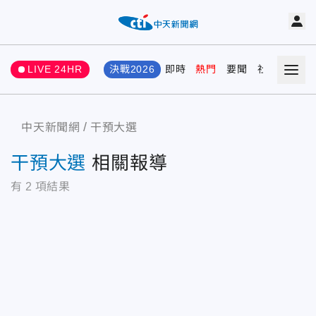
LIVE 24HR
決戰2026
即時
熱門
要聞
社會
娛樂
中天新聞網
干預大選
干預大選
相關報導
有
2
項結果