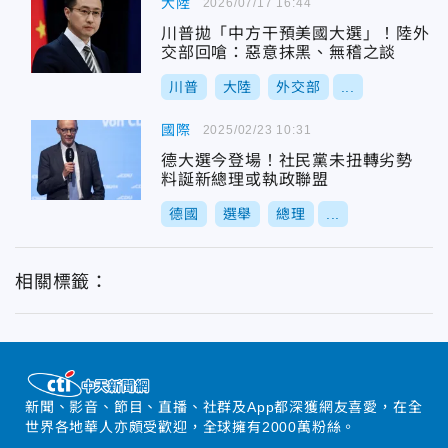
大陸
2026/07/17 16:44
川普拋「中方干預美國大選」！陸外
交部回嗆：惡意抹黑、無稽之談
川普
大陸
外交部
...
國際
2025/02/23 10:31
德大選今登場！社民黨未扭轉劣勢
料誕新總理或執政聯盟
德國
選舉
總理
...
相關標籤：
新聞、影音、節目、直播、社群及App都深獲網友喜愛，在全
世界各地華人亦頗受歡迎，全球擁有2000萬粉絲。