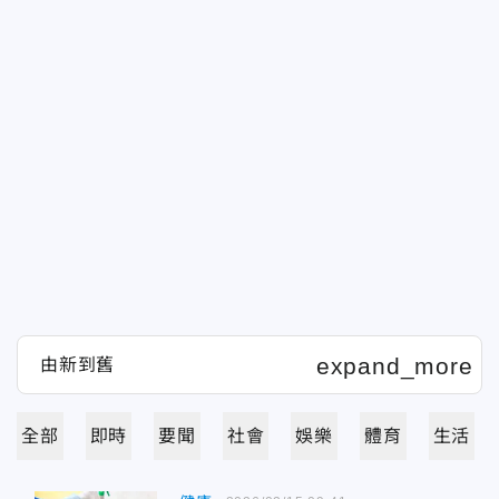
全部
即時
要聞
社會
娛樂
體育
生活