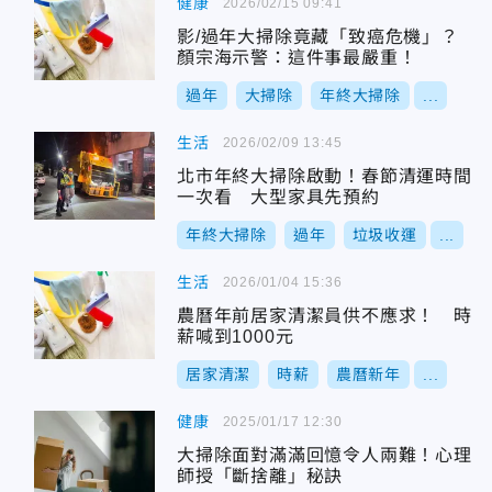
健康
2026/02/15 09:41
影/過年大掃除竟藏「致癌危機」？
顏宗海示警：這件事最嚴重！
過年
大掃除
年終大掃除
...
生活
2026/02/09 13:45
北市年終大掃除啟動！春節清運時間
一次看 大型家具先預約
年終大掃除
過年
垃圾收運
...
生活
2026/01/04 15:36
農曆年前居家清潔員供不應求！ 時
薪喊到1000元
居家清潔
時薪
農曆新年
...
健康
2025/01/17 12:30
大掃除面對滿滿回憶令人兩難！心理
師授「斷捨離」秘訣