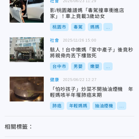
社會
2026/06/23 11:29
影/桃園離譜媽「毒駕撞車衝進店
家」！車上竟載3歲幼女
桃園市
毒駕
媽媽
...
社會
2025/11/26 15:00
駭人！台中嫩媽「家中產子」後竟秒
將親骨肉丟下樓致死
台中市
男嬰
嫩嬰
...
健康
2025/06/22 12:27
「怕吵孩子」炒菜不開抽油煙機 年
輕媽咳半年罹肺癌末期
肺癌
年輕媽媽
抽油煙機
...
相關標籤：