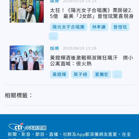
娛樂
2026/01/26 14:15
太狂！《陽光女子合唱團》票房破2.
5億 最美「J女郎」曾愷玹驚喜現身
陽光女子合唱團
林孝謙
曾愷玹
...
娛樂
2025/09/26 13:26
黃鐙輝酒後激戰蔡淑臻狂飆汗 擠小
公寓直喊：很火熱
黃鐙輝
葉子綺
夏騰宏
...
相關標籤：
新聞、影音、節目、直播、社群及App都深獲網友喜愛，在全