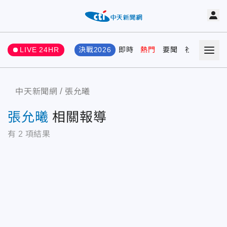
LIVE 24HR
決戰2026
即時
熱門
要聞
社會
娛樂
中天新聞網
張允曦
張允曦
相關報導
有
2
項結果