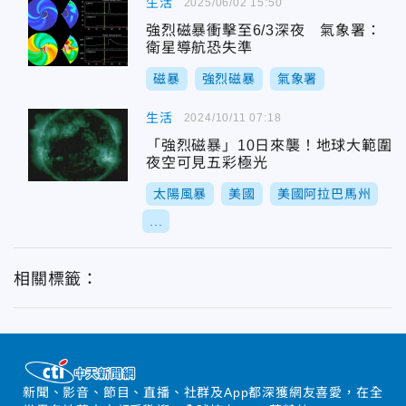
生活
2025/06/02 15:50
強烈磁暴衝擊至6/3深夜 氣象署：
衛星導航恐失準
磁暴
強烈磁暴
氣象署
生活
2024/10/11 07:18
「強烈磁暴」10日來襲！地球大範圍
夜空可見五彩極光
太陽風暴
美國
美國阿拉巴馬州
...
相關標籤：
新聞、影音、節目、直播、社群及App都深獲網友喜愛，在全