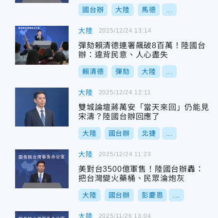
國台辦
大陸
馬德
...
大陸
2025/12/24 13:14
彈劾賴清德連署飆破8百萬！陸國台
辦：違背民意、人心盡失
賴清德
彈劾
大陸
...
大陸
2025/12/24 12:11
雙城論壇蔣萬安「當天來回」仍能見
宋濤？陸國台辦回應了
大陸
國台辦
北捷
...
大陸
2025/12/24 11:23
美對台3500億軍售！陸國台辦轟：
把台灣變火藥桶、民眾淪炮灰
大陸
國台辦
彭慶恩
...
大陸
2025/11/26 13:04