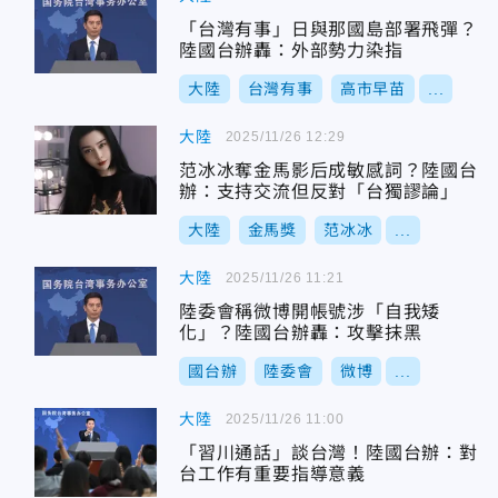
「台灣有事」日與那國島部署飛彈？
陸國台辦轟：外部勢力染指
大陸
台灣有事
高市早苗
...
大陸
2025/11/26 12:29
范冰冰奪金馬影后成敏感詞？陸國台
辦：支持交流但反對「台獨謬論」
大陸
金馬獎
范冰冰
...
大陸
2025/11/26 11:21
陸委會稱微博開帳號涉「自我矮
化」？陸國台辦轟：攻擊抹黑
國台辦
陸委會
微博
...
大陸
2025/11/26 11:00
「習川通話」談台灣！陸國台辦：對
台工作有重要指導意義