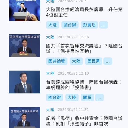
大陸
2026/02/27 20:51
大陸國台辦經濟局長彭慶恩 升任第
4位副主任
大陸
國台辦
彭慶恩
...
大陸
2026/01/21 12:56
國共「首次智庫交流論壇」？陸國台
辦：「保持良性互動」
國共論壇
大陸
國民黨
...
大陸
2026/01/21 12:10
台美達成關稅協議 陸國台辦砲轟：
卑躬屈膝的「投降書」
國台辦
大陸
關稅
...
大陸
2026/01/21 11:20
記者「馬德」收中共資金？陸國台辦
轟：亂扣「滲透帽子」非首次