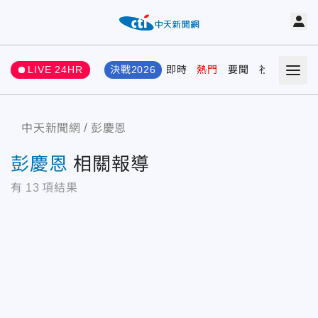
LIVE 24HR
決戰2026
即時
熱門
要聞
社會
娛樂
中天新聞網
彭慶恩
彭慶恩
相關報導
有
13
項結果