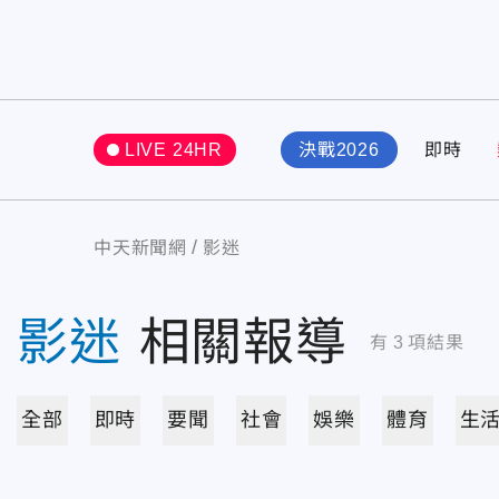
LIVE 24HR
決戰2026
即時
中天新聞網
影迷
影迷
相關報導
有
3
項結果
全部
即時
要聞
社會
娛樂
體育
生