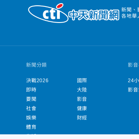
新聞、
各地華
新聞分類
影音
決戰2026
國際
24
即時
大陸
影音
要聞
影音
社會
健康
娛樂
財經
體育
生活