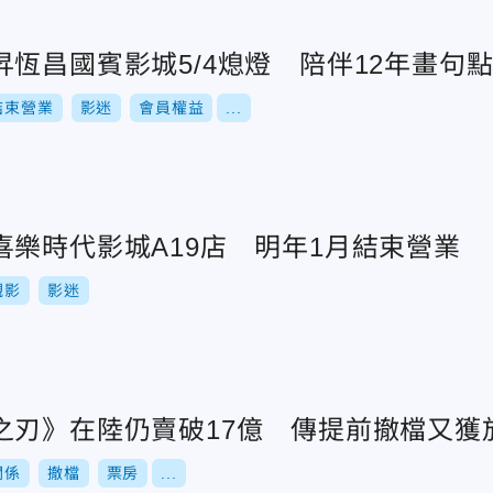
恆昌國賓影城5/4熄燈 陪伴12年畫句
結束營業
影迷
會員權益
...
喜樂時代影城A19店 明年1月結束營業
觀影
影迷
之刃》在陸仍賣破17億 傳提前撤檔又獲
關係
撤檔
票房
...