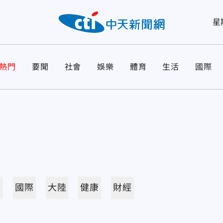
星
熱門
要聞
社會
娛樂
體育
生活
國際
活
國際
大陸
健康
財經