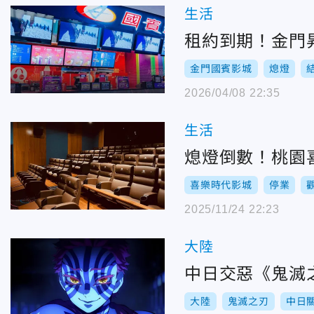
生活
租約到期！金門昇
金門國賓影城
熄燈
2026/04/08 22:35
生活
熄燈倒數！桃園
喜樂時代影城
停業
2025/11/24 22:23
大陸
中日交惡《鬼滅
大陸
鬼滅之刃
中日