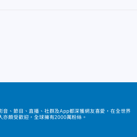
影音、節目、直播、社群及App都深獲網友喜愛，在全世界
人亦頗受歡迎，全球擁有2000萬粉絲。