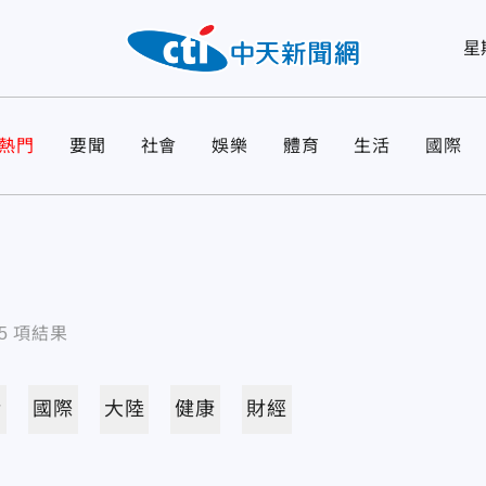
星
熱門
要聞
社會
娛樂
體育
生活
國際
5
項結果
活
國際
大陸
健康
財經