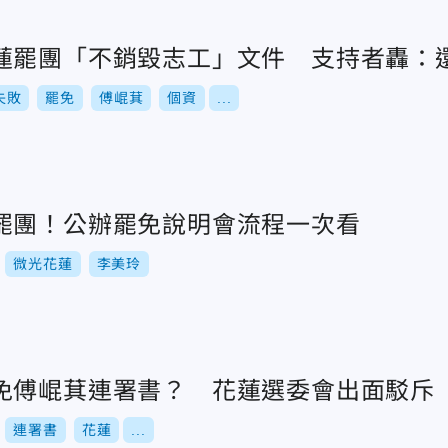
蓮罷團「不銷毀志工」文件 支持者轟：
失敗
罷免
傅崐萁
個資
...
罷團！公辦罷免說明會流程一次看
微光花蓮
李美玲
免傅崐萁連署書？ 花蓮選委會出面駁斥
連署書
花蓮
...