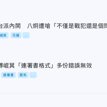
台派內鬨 八炯遭嗆「不僅是戰犯還是個
崐萁
花蓮
...
傅崐萁「連署書格式」多份錯誤無效
連署書
罷免
...