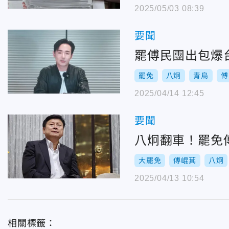
2025/05/03 08:39
要聞
罷傅民團出包爆
罷免
八炯
青鳥
傅
2025/04/14 12:45
要聞
八炯翻車！罷免
大罷免
傅崐萁
八炯
2025/04/13 10:54
相關標籤：