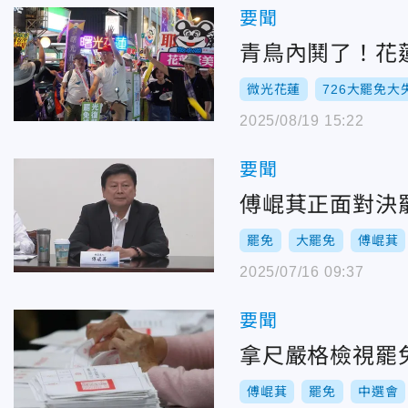
要聞
青鳥內鬨了！花
微光花蓮
726大罷免大
2025/08/19 15:22
要聞
傅崐萁正面對決
罷免
大罷免
傅崐萁
2025/07/16 09:37
要聞
拿尺嚴格檢視罷
傅崐萁
罷免
中選會