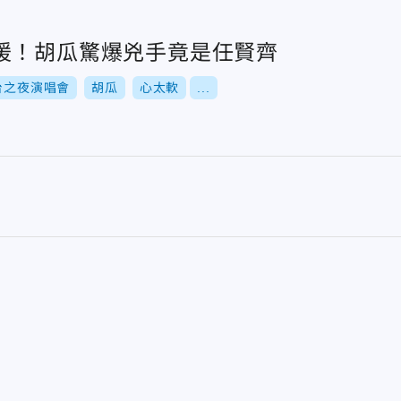
暖！胡瓜驚爆兇手竟是任賢齊
台之夜演唱會
胡瓜
心太軟
...