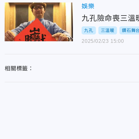
娛樂
九孔險命喪三溫
九孔
三溫暖
鑽石舞
2025/02/23 15:00
相關標籤：