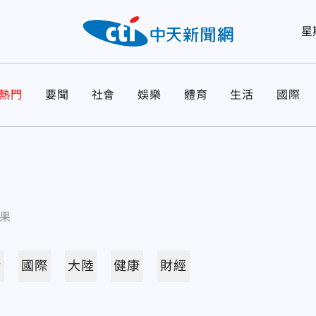
星
熱門
要聞
社會
娛樂
體育
生活
國際
果
活
國際
大陸
健康
財經