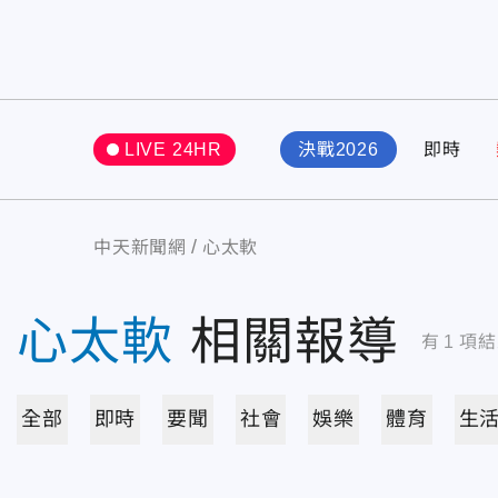
LIVE 24HR
決戰2026
即時
中天新聞網
心太軟
心太軟
相關報導
有
1
項結
全部
即時
要聞
社會
娛樂
體育
生